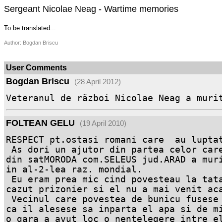
Sergeant Nicolae Neag - Wartime memories
To be translated...
Author: Bogdan Briscu
User Comments
Bogdan Briscu
(28 April 2012)
Veteranul de rãzboi Nicolae Neag a muri
FOLTEAN GELU
(19 April 2010)
RESPECT pt.ostasi romani care  au luptat
 As dori un ajutor din partea celor care ar putea.Bunicul meu se numea FOLTEAN GHE. 
din satMORODA com.SELEUS jud.ARAD a muri
in al-2-lea raz. mondial.

 Eu eram prea mic cind povesteau la tata altii care a-u fost cu bunicu pe front, a 
cazut prizonier si el nu a mai venit aca
 Vecinul care povestea de bunicu fusese si el inpreuna prizonier cu el,povestea de el 
ca il alesese sa inparta el apa si de m
o gara a avut loc o nentelegere intre el