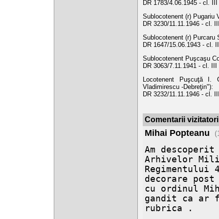
DR 1783/4.06.1945 - cl. II
Sublocotenent (r) Pugariu V
DR 3230/11.11.1946 - cl. I
Sublocotenent (r) Purcaru S
DR 1647/15.06.1943 - cl. I
Sublocotenent Puşcaşu Cons
DR 3063/7.11.1941 - cl. III
Locotenent Puşcuţă I. G
Vladimirescu -Debreţin"):
DR 3232/11.11.1946 - cl. I
Comentarii vizitatori
Mihai Popteanu
(
Am descoperit 
Arhivelor Mili
Regimentului 4
decorare post 
cu ordinul Mih
gandit ca ar f
rubrica . 
