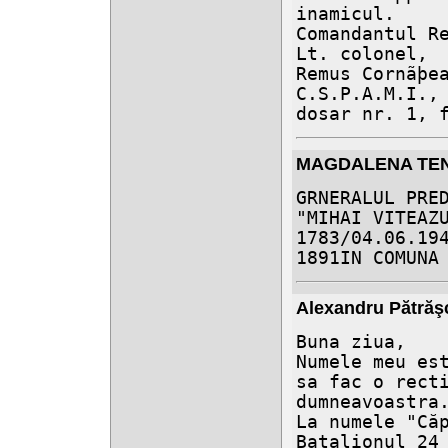
inamicul.

Comandantul Re
Lt. colonel,

Remus Cornãþea
C.S.P.A.M.I., 
dosar nr. 1, 
MAGDALENA TE
GRNERALUL PRED
"MIHAI VITEAZU
1783/04.06.194
1891IN COMUNA
Alexandru Pătrăş
Buna ziua,

Numele meu est
sa fac o recti
dumneavoastra.
La numele "Căp
Batalionul 24 