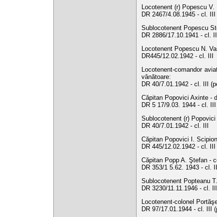
Locotenent (r) Popescu V. N
DR 2467/4.08.1945 - cl. II
Sublocotenent Popescu Stel
DR 2886/17.10.1941 - cl. I
Locotenent Popescu N. Vasi
DR445/12.02.1942 - cl. III
Locotenent-comandor avia
vânătoare:
DR 40/7.01.1942 - cl. III (
Căpitan Popovici Axinte - 
DR 5 17/9.03. 1944 - cl. III
Sublocotenent (r) Popovici
DR 40/7.01.1942 - cl. III
Căpitan Popovici I. Scipion
DR 445/12.02.1942 - cl. III
Căpitan Popp A. Ştefan - c
DR 353/1 5.62. 1943 - cl. II
Sublocotenent Popteanu T.
DR 3230/11.11.1946 - cl. I
Locotenent-colonel Portăşe
DR 97/17.01.1944 - cl. III 