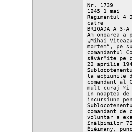
Nr. 1739

1945 1 mai

Regimentul 4 D
cãtre

BRIGADA A 3-A 
Am onoarea a p
„Mihai Viteazu
mortem”, pe su
comandantul Co
sãvârºite pe 
22 aprilie 194
Sublocotenentu
la acþiunile d
comandant al C
mult curaj ºi 
În noaptea de 
incursiune pen
Sublocotenentu
comandant de c
voluntar a exe
înãlþimilor 70
Èièimany, punc