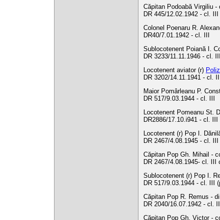
Căpitan Podoabă Virgiliu - 
DR 445/12.02.1942 - cl. II
Colonel Poenaru R. Alexand
DR40/7.01.1942 - cl. III
Sublocotenent Poiană I. Co
DR 3233/11.11.1946 - cl. I
Locotenent aviator (r)
Poli
DR 3202/14.11.1941 - cl. II
Maior Pomârleanu P. Constan
DR 517/9.03.1944 - cl. III
Locotenent Pomeanu St. Dum
DR2886/17.10.i941 - cl. III
Locotenent (r) Pop I. Dănilă
DR 2467/4.08.1945 - cl. II
Căpitan Pop Gh. Mihail - c
DR 2467/4.08.1945- cl. III
Sublocotenent (r) Pop I. R
DR 517/9.03.1944 - cl. III 
Căpitan Pop R. Remus - din
DR 2040/16.07.1942 - cl. I
Căpitan Pop Gh. Victor - c