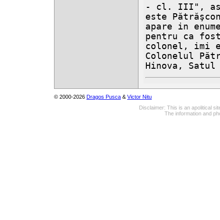
- cl. III", as
este Pătrăşcon
apare in enume
pentru ca fost
colonel, imi e
Colonelul Pătr
Hinova, Satul
© 2000-2026
Dragos Pusca
&
Victor Nitu
Disclaimer: This is an apolitical 
The information and pho