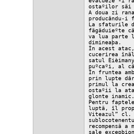
evacueze ºi rã
ostaºilor sãi 
A doua zi rana
producându-i f
La sfaturile d
fãgãduieºte cã
va lua parte l
dimineaþa.

În acest atac,
cucerirea înãl
satul Èièimany
puºcaºi, al cã
În fruntea amb
prin lupte dâr
primul la crea
ostaºii la ata
glonte inamic.
Pentru faptele
luptã, îl prop
Viteazul” cl. 
sublocotenentu
recompensã a m
sale excepþion