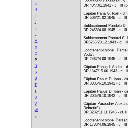
Locotenent Panaitescu N. V
G
DR 40/7.01.1942 - cl. III (
H
Căpitan Pană G. Ioan - din
I
DR 506/21.02.1945 - cl. II
J
Sublocotenent Pandele D. G
K
DR 2463/4.08.1945 - cl. II
L
Sublocotenent Pantazi C. I
M
DR3266/20.12.1943 - cl. III
N
Locotenent-colonel Pantel
O
Vodă":
DR 2467/4.08.1945 - cl. II
P
R
Căpitan Panuş I. Andrei - d
DR 1647/15.06.1943 - cl. II
S
Ş
Căpitan Papuc D. Ioan - di
DR 3035/6.10.1942 - cl. II
T
Ţ
Căpitan Papus D. Ioan - di
DR 3035/6.10.1942 - cl. II
U
Căpitan Paraschiv Alexandr
V
Debreţin")
W
DR 3232/11.11.1946 - cl. I
Z
Locotenent-colonel Parasch
DR 1783/4.06.1945 - cl. II