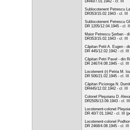
DR40/7.01.1942 - cl. III
Sublocotenent Petrescu Lau
DR353/15.02.1943 - cl. III
Sublocotenent Petrescu Gh.
DR 1205/12.04.1945 - cl. I
Maior Petrescu Şerban - di
DR353/15.02.1943 - cl. III
Căpitan Petit A. Eugen - di
DR 445/12.02.1942 - cl. II
Căpitan Petri Pavel - din R
DR 2467/4.08.1945 - cl. II
Locotenent (r) Petria M. Io
DR 506/21.02.1945 - cl. II
Căpitan Picioroga N. Dumitr
DR445/12.02.1942 - cl. III
Colonel Pleşoianu D. Alexa
DR2505/13.09.1943 - cl. III
Locotenent-colonel Pleşoia
DR 40/7.01.1942 - cl. III (
Locotenent-colonel Podhors
DR 2468/4.08.1945 - cl. II