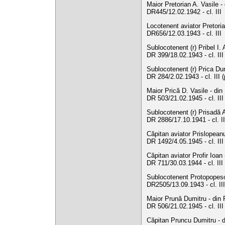
Maior Pretorian A. Vasile -
DR445/12.02.1942 - cl. III
Locotenent aviator Pretorian
DR656/12.03.1943 - cl. III
Sublocotenent (r) Pribel I. 
DR 399/18.02.1943 - cl. II
Sublocotenent (r) Prica Dum
DR 284/2.02.1943 - cl. III 
Maior Prică D. Vasile - din
DR 503/21.02.1945 - cl. II
Sublocotenent (r) Prisadă 
DR 2886/17.10.1941 - cl. I
Căpitan aviator Prislopeanu
DR 1492/4.05.1945 - cl. II
Căpitan aviator Profir Ioa
DR 711/30.03.1944 - cl. III
Sublocotenent Protopopescu
DR2505/13.09.1943 - cl. III
Maior Prună Dumitru - din R
DR 506/21.02.1945 - cl. II
Căpitan Pruncu Dumitru - d