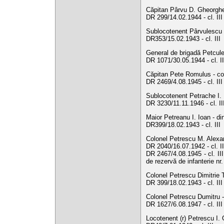
Căpitan Pârvu D. Gheorghe 
DR 299/14.02.1944 - cl. III
Sublocotenent Pârvulescu L
DR353/15.02.1943 - cl. III
General de brigadă Petcule
DR 1071/30.05.1944 - cl. II
Căpitan Pete Romulus - com
DR 2469/4.08.1945 - cl. II
Sublocotenent Petrache I. F
DR 3230/11.11.1946 - cl. I
Maior Petreanu I. Ioan - di
DR399/18.02.1943 - cl. III
Colonel Petrescu M. Alexan
DR 2040/16.07.1942 - cl. II
DR 2467/4.08.1945 - cl. III
de rezervă de infanterie nr
Colonel Petrescu Dimitrie T
DR 399/18.02.1943 - cl. II
Colonel Petrescu Dumitru - 
DR 1627/6.08.1947 - cl. II
Locotenent (r) Petrescu I. 