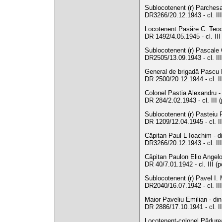
Sublocotenent (r) Parchesa
DR3266/20.12.1943 - cl. III
Locotenent Pasăre C. Teodo
DR 1492/4.05.1945 - cl. II
Sublocotenent (r) Pascale C
DR2505/13.09.1943 - cl. III
General de brigadă Pascu N
DR 2500/20.12.1944 - cl. I
Colonel Pastia Alexandru - 
DR 284/2.02.1943 - cl. III 
Sublocotenent (r) Pasteiu 
DR 1209/12.04.1945 - cl. I
Căpitan Paul L Ioachim - d
DR3266/20.12.1943 - cl. III
Căpitan Paulon Elio Angelo 
DR 40/7.01.1942 - cl. III (
Sublocotenent (r) Pavel I. 
DR2040/16.07.1942 - cl. III
Maior Paveliu Emilian - di
DR 2886/17.10.1941 - cl. I
Locotenent-colonel Pădurean