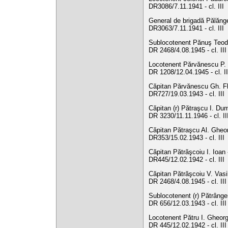
DR3086/7.11.1941 - cl. III
General de brigadă Pălănge
DR3063/7.11.1941 - cl. III
Sublocotenent Pănuş Teodor
DR 2468/4.08.1945 - cl. II
Locotenent Părvănescu P. 
DR 1208/12.04.1945 - cl. I
Căpitan Părvănescu Gh. Flo
DR727/19.03.1943 - cl. III
Căpitan (r) Pătraşcu I. Dum
DR 3230/11.11.1946 - cl. I
Căpitan Pătraşcu Al. Gheorg
DR353/15.02.1943 - cl. III
Căpitan Pătrăşcoiu I. Ioan 
DR445/12.02.1942 - cl. III
Căpitan Pătrăşcoiu V. Vasi
DR 2468/4.08.1945 - cl. II
Sublocotenent (r) Pătrângen
DR 656/12.03.1943 - cl. III
Locotenent Pătru I. Gheorg
DR 445/12.02.1942 - cl. II