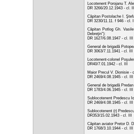
Locotenent Porojanu T. Alex
DR 3266/20.12.1943 - cl. I
Căpitan Postolache I. Ştefa
DR 3230/11.11. f 946 - cl. 
Căpitan Potlog Gh. Vasile 
Debreţin"):
DR 1627/6.08.1947 - cl. II
General de brigadă Potopea
DR 3063/7.11.1941 - cl. III
Locotenent-colonel Poşules
DR40/7.01.1942 - cl. III
Maior Precul V. Dionisie - 
DR 2469/4.08.1945 - cl. II
General de brigadă Predan 
DR 1783/4.06.1945 - cl. II
Sublocotenent Predescu Ioa
DR 2469/4.08.1945 - cl. II
Sublocotenent (r) Predescu
DR353/15.02.1943 - cl. III
Căpitan aviator Pretor D. D
DR 1768/3.10.1944 - cl. III