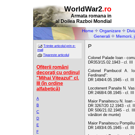
WorldWar2
.ro
Armata romana in
al Doilea Razboi Mondial
Home
Organizare
Diviz
Generali
Memorii, 
P
Trimite articolul prin e-
mail
Tipareste articolul
Colonel Palade Ioan - coma
DR353/15.02.1943 - cl. III
Ofiţerii români
Colonel Pambucol A. Ioa
decoraţi cu ordinul
Ferdinand":
"Mihai Viteazul" cl.
DR 1494/4.05.1945 - cl. II
III (în ordine
Locotenent Panaite N. Vasil
alfabetică)
DR 2468/4.08.1945 - cl. II
A
Maior Panaitescu N. Ioan -
B
DR 3267/20.12.1943 - cl. II
DR 506/21.02.1945 - cl. II
C
vânători de munte)
D
Maior Panaitescu Pompiliu 
E
DR 1493/4.05.1945 - cl. II
F