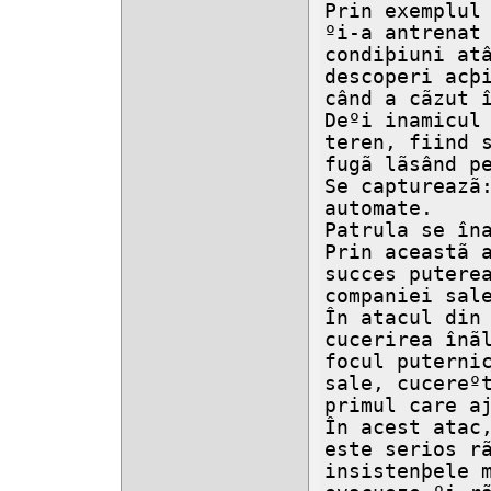
Prin exemplul 
ºi-a antrenat 
condiþiuni atâ
descoperi acþi
când a cãzut î
Deºi inamicul 
teren, fiind s
fugã lãsând pe
Se captureazã:
automate.

Patrula se îna
Prin aceastã a
succes puterea
companiei sale
În atacul din 
cucerirea înãl
focul puternic
sale, cucereºt
primul care aj
În acest atac,
este serios rã
insistenþele m