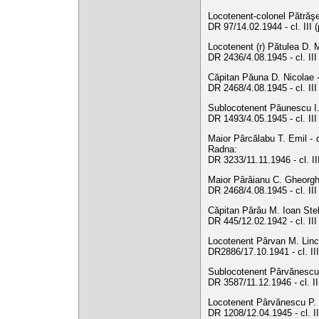
Locotenent-colonel Pătrăşe
DR 97/14.02.1944 - cl. III 
Locotenent (r) Pătulea D. M
DR 2436/4.08.1945 - cl. II
Căpitan Păuna D. Nicolae - d
DR 2468/4.08.1945 - cl. II
Sublocotenent Păunescu I. 
DR 1493/4.05.1945 - cl. II
Maior Pârcălabu T. Emil - di
Radna:
DR 3233/11.11.1946 - cl. I
Maior Pârâianu C. Gheorghe
DR 2468/4.08.1945 - cl. II
Căpitan Pârâu M. Ioan Stel
DR 445/12.02.1942 - cl. II
Locotenent Pârvan M. Lincu
DR2886/17.10.1941 - cl. III
Sublocotenent Pârvănescu A
DR 3587/11.12.1946 - cl. I
Locotenent Pârvănescu P. D
DR 1208/12.04.1945 - cl. I