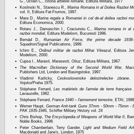
G., Ucrain C.,
Istoria artilerie romane
, Editura Militara, 1977
Koslinski N., Stanescu R.,
Marina Romana in al Doilea Razboi M
vol. II, Editura Fat-Frumos, 1997.
Mara D.,
Marina regala a Romaniei in cel de-al doilea razboi mo
Editura Economica, 2000.
Rotaru J., Damaschin I., Craciunoiu C.,
Marina romana in al d
razboi mondial
, Editura Modelism, Bucuresti 1996.
Bernád D.,
Rumanian Air Force, the prime decade 1938-
Squadron/Signal Publications, 1999.
Ichim E.,
Ordinul militar de razboi Mihai Viteazul
, Editura Je
Modelism, 2000.
Cupsa I.,
Marasti, Marasesti, Oituz
, Editura Militara, 1967.
The Macmillan Dictionary of the Second World War
, Macm
Publishers Ltd, London and Basingstoke, 1997.
Vladimir Karlicky,
Ceskoslovenske delostrelecke zbrane
, 
Vojsko/Praha 1975.
Stéphane Ferrard,
Les matériels de l'armée de terre française
Lavauzelle, 1982.
Stéphane Ferrard,
France 1940 – l'armement terrestre
, ETAI, 199
Werner Haupt,
German Anti-tank Guns 37mm - 50mm - 75mm -
PAK 1935-1945
, Schiffer Military History vol. 24
Chris Bishop,
The Encyclopedia of Weapons of World War II
, Bar
Noble Books, 1998.
Peter Chamberlain, Terry Gander,
Light and Medium Field Arti
Macdonald and Jane's, London, 1975