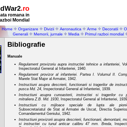
ldWar2
.ro
ata romana in
Razboi Mondial
Home
Organizare
Divizii
Aeronautica
Arme
Decoratii
O
Generali
Memorii, jurnale
Media
Primul razboi mondial
Bibliografie
Manuale
Regulament provizoriu aupra instructiei tehnice a infanteriei
, Vol
Inspectoratul General al Infanteriei, 1940.
Regulament provizor al infanteriei. Partea I. Volumul II. Com
Marele Stat Major al Armatei, 1942.
Instructiuni asupra descrierii, functionarii si tragerilor de instruc
pusca Md. 24
, Inspectoratul General al Infanteriei, 1939.
Instructiuni asupra cunoasterii, instructiei si tragerilor cu
mitraliera Z.B. Md. 1930
, Inspectoratul General al Infanteriei, 1939
Instructiuni cu mijloace speciale de lupta ale pionier
Subsecretariatul de Stat al Armatei de Uscat, Directia Superio
Comandamentul Geniului, 1942.
Instructiuni provizorii asupra descrierii, functionarii, demontarii, mo
si instructiei cu tunul anticar calibru 47 mm. Breda
, Inspect