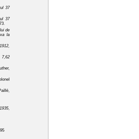
rul 37
rul 37
73.
lui de
xa la
1912,
u 7,62
uther,
olonel
aillé,
 1935
,
995