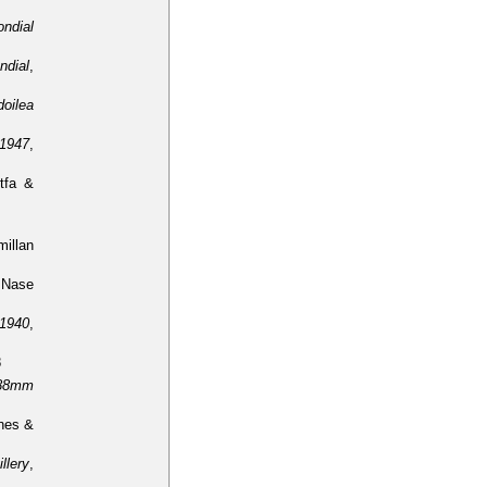
ondial
ndial
,
oilea
1947
,
rtfa &
illan
Nase
 1940
,
8
 88mm
nes &
llery
,