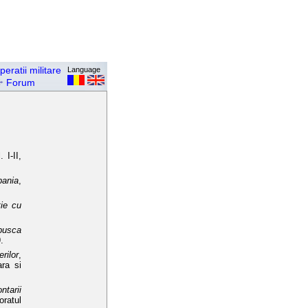
peratii militare
Language
Forum
. I-II,
pania
,
tie cu
 pusca
.
ilor
,
ara si
ntarii
oratul