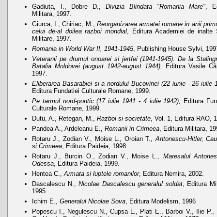
Gadiuta, I., Dobre D.,
Divizia Blindata "Romania Mare"
, E
Militara, 1997.
Giurca, I., Chiriac, M.,
Reorganizarea armatei romane in anii primu
celui de-al doilea razboi mondial
, Editura Academiei de inalte 
Militare, 1997.
Romania in World War II, 1941-1945
, Publishing House Sylvi, 199
Veteranii pe drumul onoarei si jertfei (1941-1945). De la Staling
Batalia Moldovei (august 1942-august 1944),
Editura Vasile Câr
1997.
Eliberarea Basarabiei si a nordului Bucovinei (22 iunie - 26 iulie 
Editura Fundatiei Culturale Romane, 1999.
Pe tarmul nord-pontic (17 iulie 1941 - 4 iulie 1942),
Editura Fun
Culturale Romane, 1999.
Dutu, A., Retegan, M.,
Razboi si societate
, Vol. 1, Editura RAO, 
Pandea A., Ardeleanu E.,
Romanii in Crimeea
, Editura Militara, 19
Rotaru J., Zodian V., Moise L., Oroian T.,
Antonescu-Hitler, Ca
si Crimeea
, Editura Paideia, 1998.
Rotaru J., Burcin O., Zodian V., Moise L.,
Maresalul Antones
Odessa
, Editura Paideia, 1999.
Hentea C.,
Armata si luptele romanilor
, Editura Nemira, 2002.
Dascalescu N.,
Nicolae Dascalescu generalul soldat
, Editura Mil
1995.
Ichim E.,
Generalul Nicolae Sova
, Editura Modelism, 1996
Popescu I., Negulescu N., Cupsa L., Plati E., Barboi V., Ilie P., 