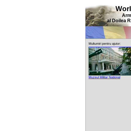
Wor
Arm
al Doilea 
Multumiri pentru ajutor:
Muzeul Militar National