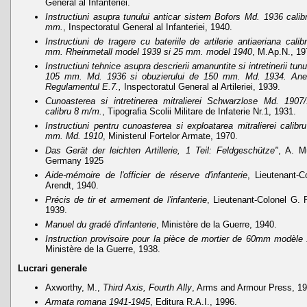
General al Infanteriei.
Instructiuni asupra tunului anticar sistem Bofors Md. 1936 calib
mm.
, Inspectoratul General al Infanteriei, 1940.
Instructiuni de tragere cu bateriile de artilerie antiaeriana calib
mm. Rheinmetall model 1939 si 25 mm. model 1940
, M.Ap.N., 19
Instructiuni tehnice asupra descrierii amanuntite si intretinerii tunu
105 mm. Md. 1936 si obuzierului de 150 mm. Md. 1934. Ane
Regulamentul E.7.,
Inspectoratul General al Artileriei, 1939.
Cunoasterea si intretinerea mitralierei Schwarzlose Md. 1907/
calibru 8 m/m.
, Tipografia Scolii Militare de Infaterie Nr.1, 1931.
Instructiuni pentru cunoasterea si exploatarea mitralierei calibr
mm. Md. 1910
, Ministerul Fortelor Armate, 1970.
Das Gerät der leichten Artillerie, 1 Teil: Feldgeschütze"
, A. M
Germany 1925
Aide-mémoire de l'officier de réserve d'infanterie
, Lieutenant-C
Arendt, 1940.
Précis de tir et armement de l'infanterie
, Lieutenant-Colonel G. P
1939.
Manuel du gradé d'infanterie
, Ministère de la Guerre, 1940.
Instruction provisoire pour la pièce de mortier de 60mm modèle
Ministère de la Guerre, 1938.
Lucrari generale
Axworthy, M.,
Third Axis, Fourth Ally
, Arms and Armour Press, 1
Armata romana 1941-1945
, Editura R.A.I., 1996.