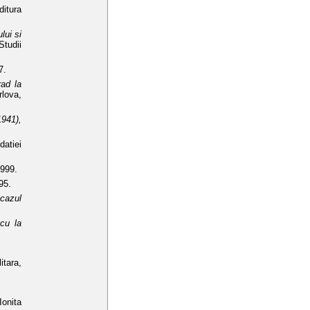
ditura
lui si
Studii
7.
rad la
lova,
1941),
datiei
1999.
95.
ucazul
cu la
itara,
Ionita