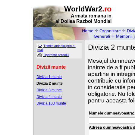
WorldWar2
.ro
Armata romana in
al Doilea Razboi Mondial
Home
Organizare
Diviz
Generali
Memorii, 
Divizia 2 munt
Trimite articolul prin e-
mail
Tipareste articolul
Mesajul dumneavoas
inainte de a fi pub
Divizii munte
apartine in intregi
Divizia 1 munte
contribuie cu inform
Divizia 2 munte
in consideratie pen
Divizia 3 munte
obligatorie. Nu folo
Divizia 4 munte
pentru aceasta fol
Divizia 103 munte
Numele dumneavoastra:
Adresa dumneavoastra d