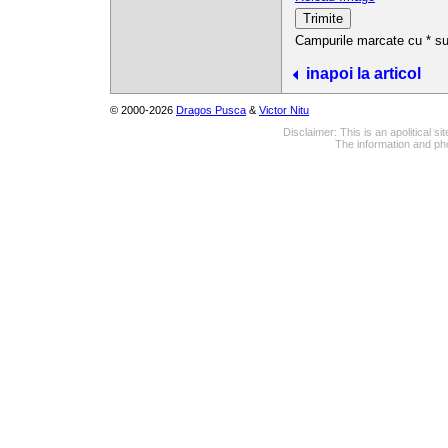
Campurile marcate cu * sun
inapoi la articol
© 2000-2026
Dragos Pusca
&
Victor Nitu
Disclaimer: This is an apolitical 
The information and pho